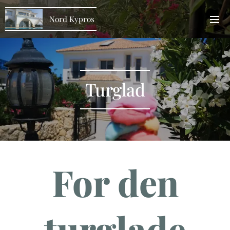
Nord Kypros
Turglad
For den
turglade