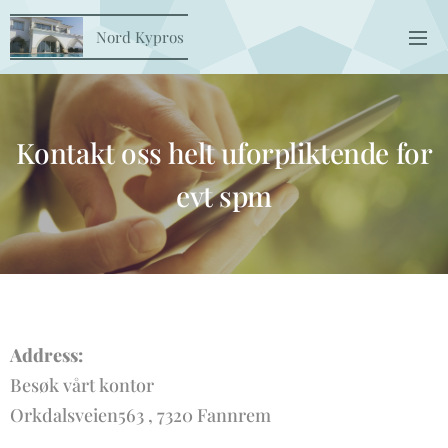
Nord Kypros
Kontakt oss helt uforpliktende for
evt spm
Address:
Besøk vårt kontor
Orkdalsveien563 , 7320 Fannrem