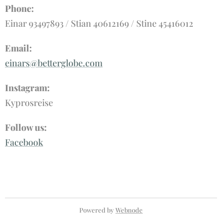
Phone:
Einar 93497893 / Stian 40612169 / Stine 45416012
Email
:
einars@betterglobe.com
Instagram:
Kyprosreise
Follow us
:
Facebook
Powered by
Webnode